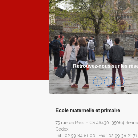
Retrouvez-nous sur les rés
Ecole maternelle et primaire
75 rue de Paris – CS 46430 35064 Renne
Cedex
Tél : 02 99 84 81 00 | Fax : 02 99 38 21 71