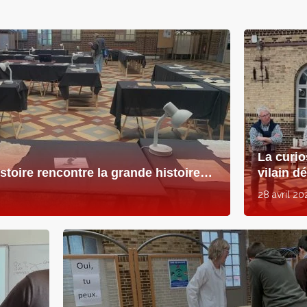
La curio
istoire rencontre la grande histoire…
vilain d
28 avril 20