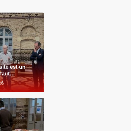
sité est un
éfaut…
26