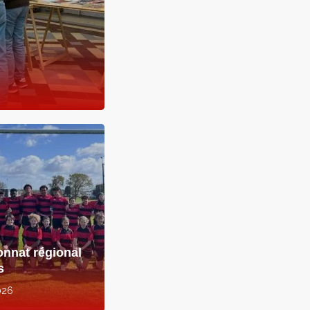
nnat régional
s
026