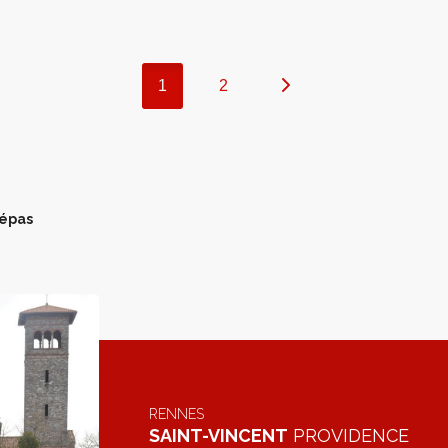
1
2
épas
RENNES
SAINT-VINCENT
PROVIDENCE