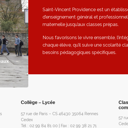
Saint-Vincent Providence est un établis
d’enseignement général et professionnel 
maternelle jusqu’aux classes prépas.
Nous favorisons le vivre ensemble, l’int
chaque élève, qu’il suive une scolarité c
besoins pédagogiques spécifiques.
eaux
Collège – Lycée
Clas
comm
s
57 rue de Paris – CS 46430 35064 Rennes
57 r
Cedex
Ced
Tél : 02 99 84 81 00 | Fax : 02 99 38 21 71