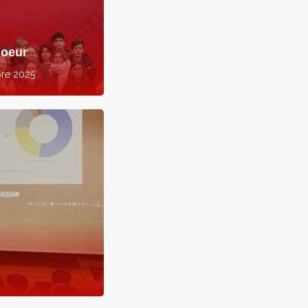
coeur
re 2025