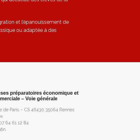
égration et l’épanouissement de
lassique ou adaptée à des
ses préparatoires économique et
erciale – Voie générale
ue de Paris – CS 46430 35064 Rennes
ex
 07 64 61 12 84
tin