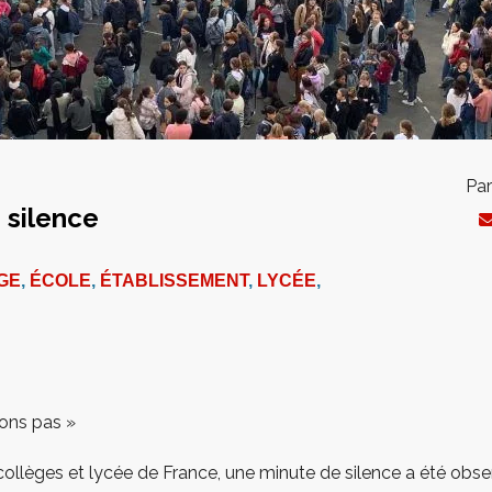
Par
 silence
GE
,
ÉCOLE
,
ÉTABLISSEMENT
,
LYCÉE
,
ons pas »
llèges et lycée de France, une minute de silence a été obser