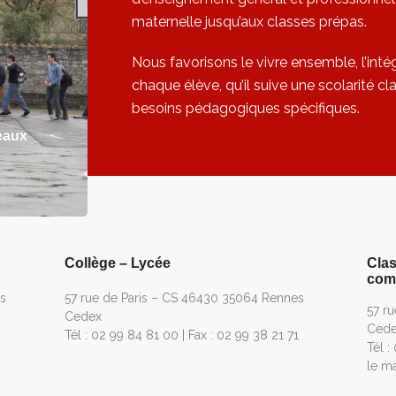
maternelle jusqu’aux classes prépas.
Nous favorisons le vivre ensemble, l’int
chaque élève, qu’il suive une scolarité c
besoins pédagogiques spécifiques.
eaux
Collège – Lycée
Clas
comm
s
57 rue de Paris – CS 46430 35064 Rennes
57 r
Cedex
Ced
Tél : 02 99 84 81 00 | Fax : 02 99 38 21 71
Tél :
le ma