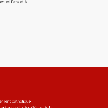
amuel Paty et à
sement catholique
qui accueille des élèves de la