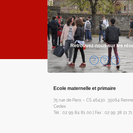
Retrouvez-nous sur les rés
Ecole maternelle et primaire
75 rue de Paris – CS 46430 35064 Renne
Cedex
Tél : 02 99 84 81 00 | Fax : 02 99 38 21 71