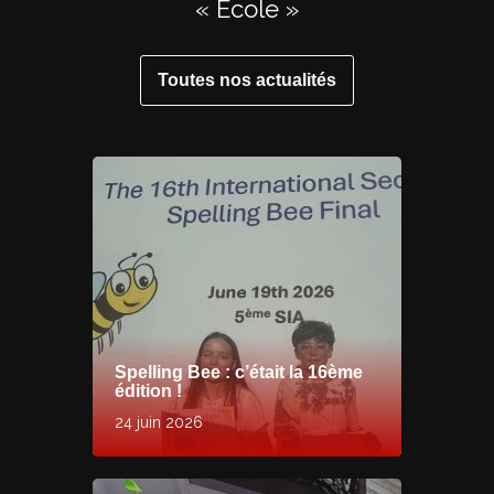
«
École
»
Toutes nos actualités
Spelling Bee : c’était la 16ème
édition !
24 juin 2026