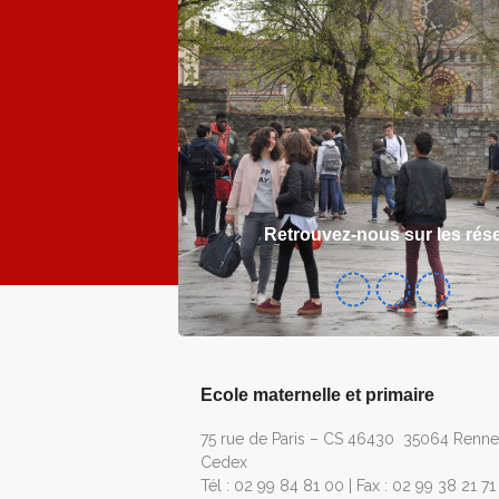
Retrouvez-nous sur les rés
Ecole maternelle et primaire
75 rue de Paris – CS 46430 35064 Renne
Cedex
Tél : 02 99 84 81 00 | Fax : 02 99 38 21 71