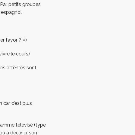
 Par petits groupes
n espagnol.
er favor ? »)
ivre le cours)
les attentes sont
n car c’est plus
gramme télévisé (type
ou à décliner son