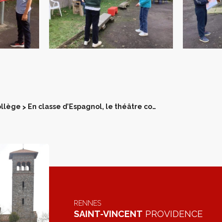
llège
En classe d’Espagnol, le théâtre comme outil d’apprentissage
>
RENNES
SAINT-VINCENT
PROVIDENCE