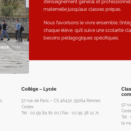
d’enseignement général et professionnel 
maternelle jusqu’aux classes prépas.
Nous favorisons le vivre ensemble, l’int
chaque élève, qu’il suive une scolarité c
besoins pédagogiques spécifiques.
eaux
Collège – Lycée
Clas
comm
s
57 rue de Paris – CS 46430 35064 Rennes
57 r
Cedex
Ced
Tél : 02 99 84 81 00 | Fax : 02 99 38 21 71
Tél :
le ma