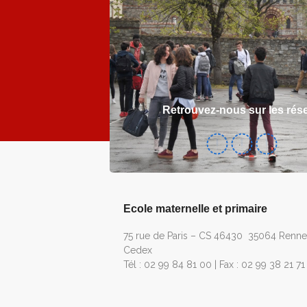
Retrouvez-nous sur les rés
Ecole maternelle et primaire
75 rue de Paris – CS 46430 35064 Renne
Cedex
Tél : 02 99 84 81 00 | Fax : 02 99 38 21 71