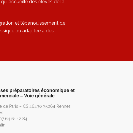
qui accueille des élèves de la
égration et l’épanouissement de
lassique ou adaptée à des
ses préparatoires économique et
erciale – Voie générale
ue de Paris – CS 46430 35064 Rennes
ex
 07 64 61 12 84
tin